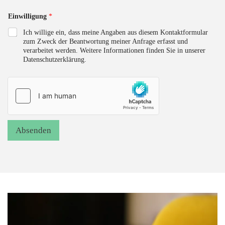
e
s
Einwilligung
*
s
e
Ich willige ein, dass meine Angaben aus diesem Kontaktformular
e
zum Zweck der Beantwortung meiner Anfrage erfasst und
s
verarbeitet werden. Weitere Informationen finden Sie in unserer
?
Datenschutzerklärung.
W
o
r
u
m
Absenden