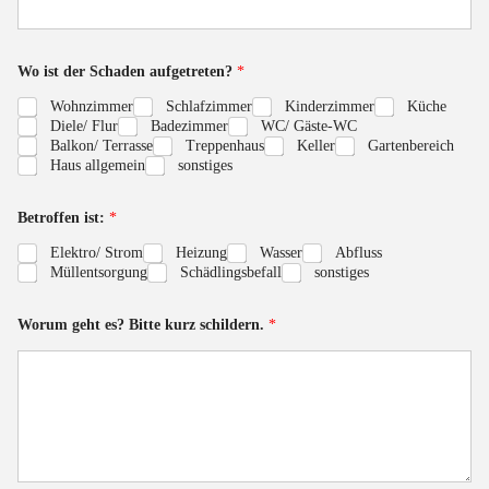
Wo ist der Schaden aufgetreten?
*
Wohnzimmer
Schlafzimmer
Kinderzimmer
Küche
Diele/ Flur
Badezimmer
WC/ Gäste-WC
Balkon/ Terrasse
Treppenhaus
Keller
Gartenbereich
Haus allgemein
sonstiges
Betroffen ist:
*
Elektro/ Strom
Heizung
Wasser
Abfluss
Müllentsorgung
Schädlingsbefall
sonstiges
E
Worum geht es? Bitte kurz schildern.
*
-
M
a
i
l
-
A
d
r